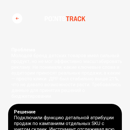
Проблема
Молодой бренд детских товаров имел сильный
продукт, но не мог эффективно масштабировать
рекламу. Не понимали, какие ключевые слова и
аудитории приносят реальные продажи, а какие
— просто клики. ДРР был стабильно выше 21%,
что не давало возможности расти. Требовались
данные для принятия решений о
бюджетировании.
Решение
Подключили функцию детальной атрибуции
продаж по кампаниям отдельных SKU с
учетом склеек. Инструмент отслеживал всю
воронку от клика до покупки, показывая
точки и барьеры роста продаж. Это
позволило выявить наиболее эффективные
SKU и отключить рекламу для менее
эффективных.