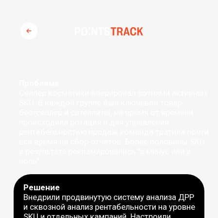
Проблема
Селлер косметики оперировал сотнями активных
SKU. В каждой группе был ключевой товар-
бестселлер и сателлиты, но время от времени
происходила ротация и для управления
рентабельностью продаж команда тратила почти
все время на сбор отчетов. Более половины SKU
в результате рекламировались "в минус или в
ноль".
Решение
Внедрили продвинутую систему анализа ДРР
и сквозной анализ рентабельности на уровне
SKU и отдельных кампаний. Настроили
стратегии с оперативным переносом
бюджета на SKU с лучшим сочетанием
оборачиваемости и ДРР, для остальных
настроили бережливые стратегии или
отключили рекламу.